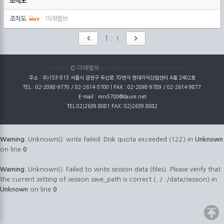
조직도
조직도
미래밸브
1
/
1
copyright
© 미래밸브
all rights reserved onine servic
주소 : 우)153-813 서울시 금천구 두산로 70번지 현대지식산업센터 A동 2402호
TEL : 02-2098-9770 / 02-2614-5700 | FAX : 02-2098-9789 / 02-2614-9877
E-mail : mrv5700@daum.net
TEL:02)2639.8081 FAX: 02)2639.8082
Warning
: Unknown(): write failed: Disk quota exceeded (122) in
Unknown
on line
0
Warning
: Unknown(): Failed to write session data (files). Please verify that
the current setting of session.save_path is correct (../../data/session) in
Unknown
on line
0