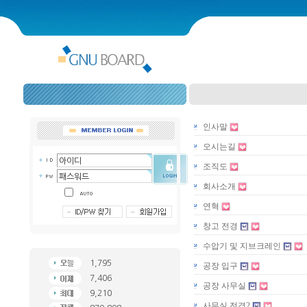
인사말
오시는길
조직도
회사소개
연혁
창고 전경
수압기 및 지브크레인
1,795
공장 입구
7,406
공장 사무실
9,210
사무실 전경2