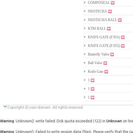
COMPOSEAL
NEOTECHA
NEOTECHA BALL
KTM BALL
KNIFE GATE (F.951)
KNIFE GATE (F.952)
Butterfly Valve
Ball Valve
Knife Gate
1
1
1
Copyright ⓒ your-domain. All rights reserved.
Warning
: Unknown(): write failed: Disk quota exceeded (122) in
Unknown
on lin
Warning
: Unknown(): Failed to write session data (files). Please verify that the c