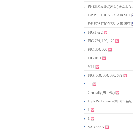
PNEUMATIC(공압) ACTUA
E/P POSITIONER | AIR SET
E/P POSITIONER | AIR SET
FIG.1 & 2
FIG.239, 139, 129
FIG.990. 920
FIG.HS1
V.11
FIG. 360, 360, 370, 372
Generally(일반형)
High Performance(하이퍼포
1
1
VANESSA