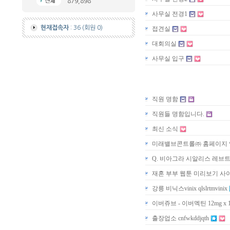
879,898
사무실 전경1
현재접속자
: 36 (회원 0)
접견실
대회의실
사무실 입구
직원 명함
직원들 명함입니다.
최신 소식
미래밸브콘트롤㈜ 홈페이지
Q. 비아그라 시알리스 레브
재혼 부부 웹툰 미리보기 사
강릉 비닉스vinix qlslrtmvinix
이버쥬브 - 이버멕틴 12mg x
출장업소 cnfwkddjqth